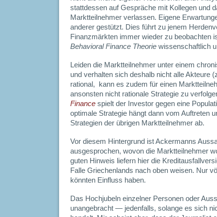
stattdessen auf Gespräche mit Kollegen und d
Marktteilnehmer verlassen. Eigene Erwartung
anderer gestützt. Dies führt zu jenem Herdenv
Finanzmärkten immer wieder zu beobachten i
Behavioral Finance Theorie
wissenschaftlich u
Leiden die Marktteilnehmer unter einem chron
und verhalten sich deshalb nicht alle Akteure (
rational, kann es zudem für einen Marktteilneh
ansonsten nicht rationale Strategie zu verfolg
Finance
spielt der Investor gegen eine Populat
optimale Strategie hängt dann vom Auftreten un
Strategien der übrigen Marktteilnehmer ab.
Vor diesem Hintergrund ist Ackermanns Aussa
ausgesprochen, wovon die Marktteilnehmer w
guten Hinweis liefern hier die Kreditausfallve
Falle Griechenlands nach oben weisen. Nur völ
könnten Einfluss haben.
Das Hochjubeln einzelner Personen oder Aussa
unangebracht — jedenfalls, solange es sich n