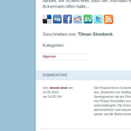
handelt. Mir scheint eher, dass der Journalist
Ackermann offen hatte…
Geschrieben von:
Tilman Slembeck
Kategorien:
Allgemein
KOMMENTARE
Von:
ebook leser
am
Die Finanzkrise in Grieche
15.05.2010
aus. Explosion vor Gefäng
um 14:20 Uhr
Sprengsatzes hat am Don
von Piräus-Korydallos ersc
wohl weitergeht. Die Griec
demonstrieren sein lassen
wieder auf die Beine kom