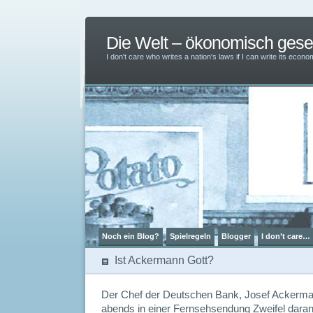
Die Welt – ökonomisch ges
I don't care who writes a nation's laws if I can write its ec
Noch ein Blog?
Spielregeln
Blogger
I don’t care…
Ist Ackermann Gott?
Der Chef der Deutschen Bank, Josef Ackermann
abends in einer Fernsehsendung Zweifel daran