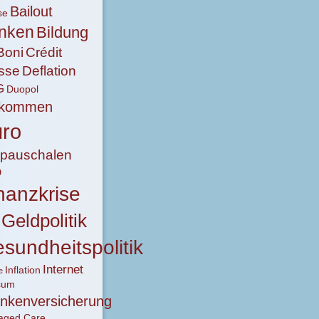
Bailout
se
nken
Bildung
Boni
Crédit
sse
Deflation
G
Duopol
nkommen
ro
lpauschalen
D
nanzkrise
Geldpolitik
sundheitspolitik
Internet
Inflation
e
sum
nkenversicherung
aged Care