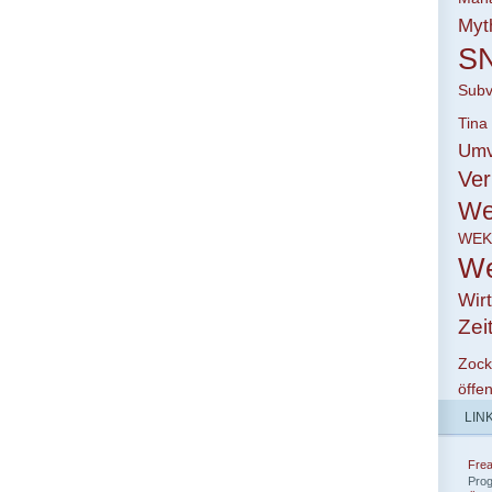
Myt
S
Subv
Tina
Umv
Ver
We
WE
We
Wirt
Zei
Zoc
öffen
LIN
Fre
Pro