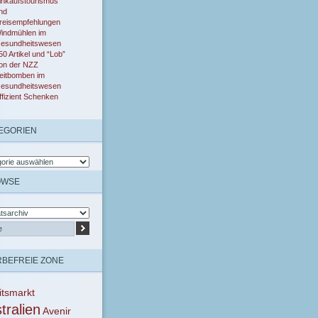
inkaufstourismus
nd
reisempfehlungen
indmühlen im
esundheitswesen
50 Artikel und “Lob”
on der NZZ
eitbomben im
esundheitswesen
ffizient Schenken
EGORIEN
OWSE
BEFREIE ZONE
itsmarkt
tralien
Avenir