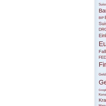
Suis
Ba
BIP
Sui
DR
Ei
Eu
Fal
FE
Fi
Geld
Ge
Googl
Kon
Kra
Man