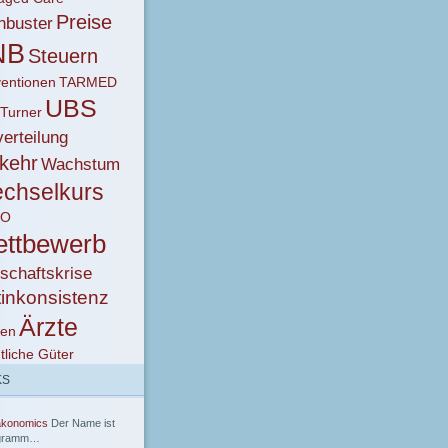
Preise
hbuster
NB
Steuern
entionen
TARMED
UBS
 Turner
erteilung
kehr
Wachstum
chselkurs
KO
ttbewerb
schaftskrise
tinkonsistenz
Ärzte
ken
tliche Güter
KS
akonomics
Der Name ist
gramm…