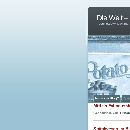
Die Welt 
I don't care who writes
Noch ein Blog?
Spie
Mittels Fallpausc
Geschrieben von:
Tilman
Spitalwesen im Bl