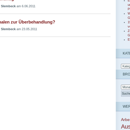
E
u
 Slembeck
am 6.06.2011
P
W
G
halen zur Überbehandlung?
1
v
 Slembeck
am 23.05.2011
Z
G
E
KAT
BR
WER
Arbe
Aus