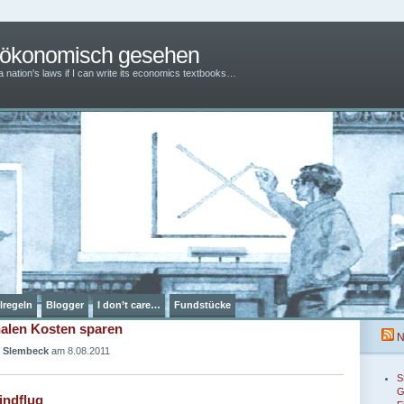
– ökonomisch gesehen
 a nation's laws if I can write its economics textbooks…
lregeln
Blogger
I don’t care…
Fundstücke
halen Kosten sparen
N
 Slembeck
am 8.08.2011
S
G
indflug