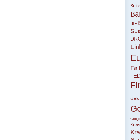
Suis
Ba
BIP
Sui
DR
Ei
Eu
Fal
FE
Fi
Geld
Ge
Googl
Kon
Kra
Man