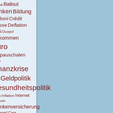
Bailout
se
nken
Bildung
Boni
Crédit
sse
Deflation
G
Duopol
nkommen
ro
lpauschalen
D
nanzkrise
Geldpolitik
sundheitspolitik
Internet
Inflation
e
sum
nkenversicherung
aged Care