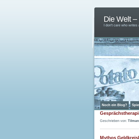
Die Welt 
I don't care who writes
Noch ein Blog?
Spie
Gesprächstherapie
Geschrieben von:
Tilman
Mythos Geldkreis