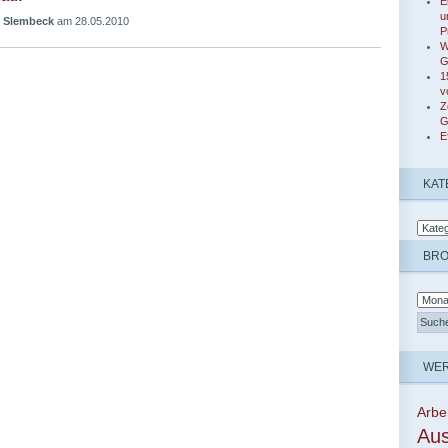
E
u
 Slembeck
am 28.05.2010
P
W
G
1
v
Z
G
E
KAT
BR
WER
Arbe
Aus