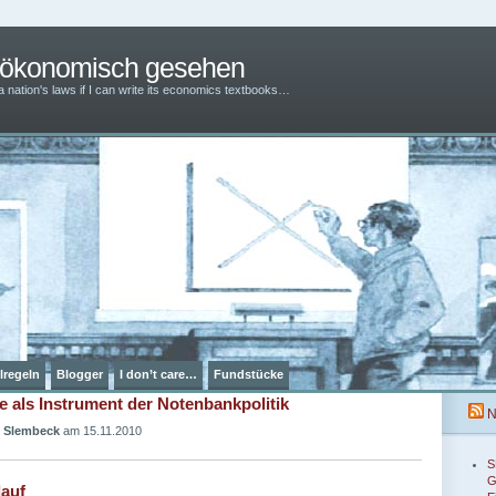
– ökonomisch gesehen
 a nation's laws if I can write its economics textbooks…
lregeln
Blogger
I don’t care…
Fundstücke
 als Instrument der Notenbankpolitik
N
 Slembeck
am 15.11.2010
S
G
lauf