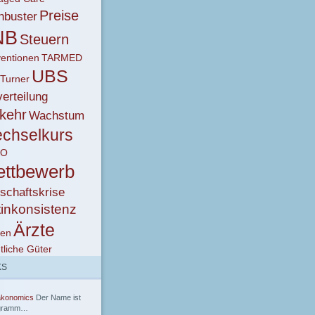
Preise
hbuster
NB
Steuern
entionen
TARMED
UBS
 Turner
erteilung
kehr
Wachstum
chselkurs
KO
ttbewerb
schaftskrise
tinkonsistenz
Ärzte
ken
tliche Güter
KS
akonomics
Der Name ist
gramm…