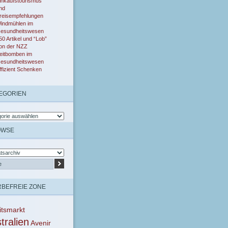
inkaufstourismus
nd
reisempfehlungen
indmühlen im
esundheitswesen
50 Artikel und “Lob”
on der NZZ
eitbomben im
esundheitswesen
ffizient Schenken
EGORIEN
OWSE
BEFREIE ZONE
itsmarkt
tralien
Avenir