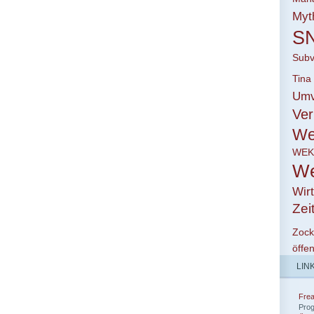
Myt
S
Subv
Tina
Umv
Ver
We
WE
We
Wirt
Zei
Zoc
öffen
LIN
Fre
Pro