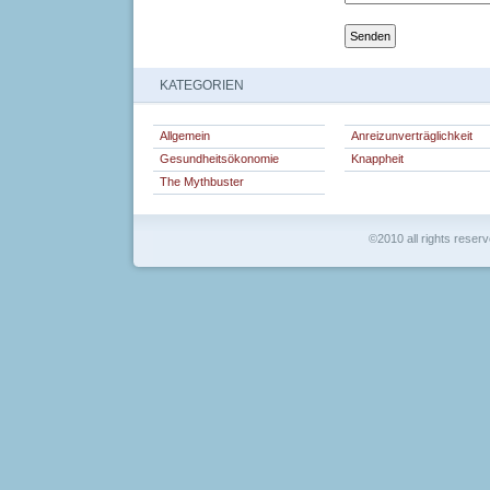
KATEGORIEN
Allgemein
Anreizunverträglichkeit
Gesundheitsökonomie
Knappheit
The Mythbuster
©2010 all rights reser