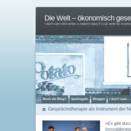
Die Welt – ökonomisch ges
I don't care who writes a nation's laws if I can write its ec
Noch ein Blog?
Spielregeln
Blogger
I don’t care…
Gesprächstherapie als Instrument der N
«
Es gibt dur
Immobilienbl