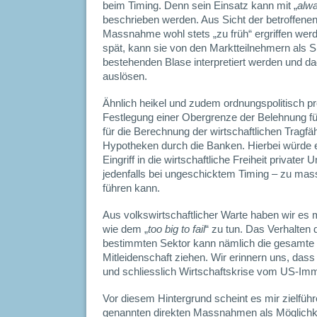
beim Timing. Denn sein Einsatz kann mit „
alwa
beschrieben werden. Aus Sicht der betroffene
Massnahme wohl stets „zu früh“ ergriffen werde
spät, kann sie von den Marktteilnehmern als Si
bestehenden Blase interpretiert werden und da
auslösen.
Ähnlich heikel und zudem ordnungspolitisch p
Festlegung einer Obergrenze der Belehnung f
für die Berechnung der wirtschaftlichen Tragfä
Hypotheken durch die Banken. Hierbei würde e
Eingriff in die wirtschaftliche Freiheit private
jedenfalls bei ungeschicktem Timing – zu mas
führen kann.
Aus volkswirtschaftlicher Warte haben wir es 
wie dem „
too big to fail
“ zu tun. Das Verhalten 
bestimmten Sektor kann nämlich die gesamte W
Mitleidenschaft ziehen. Wir erinnern uns, dass
und schliesslich Wirtschaftskrise vom US-Imm
Vor diesem Hintergrund scheint es mir zielfüh
genannten direkten Massnahmen als Möglichkei