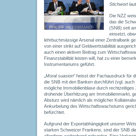
Stichwort lau
Die NZZ weist
das die Schw
(SNB) seit a
einsetzt, obw
lehrbuchmässige Arsenal einer Zentralbank g
von einer strikt auf Geldwertstabilität ausgeric
auch einen aktiven Beitrag zum Wirtschaftsw
Finanzstabilität leisten will, hat zu einer bem
Instrumentariums geführt.
„
Moral suasion
“ heisst der Fachausdruck für 
die SNB mit den Banken durchführt (vgl. auch
mögliche Immobilienblase durch rechtzeitiges 
drohende Überhitzung am Immobilienmarkt, gef
Absturz wird nämlich als möglicher Kollaterals
Ankurbelung des Wirtschaftswachstums gericht
befürchtet.
Aufgrund der Exportabhängigkeit unserer Wirts
starken Schweizer Frankens, sind der SNB die