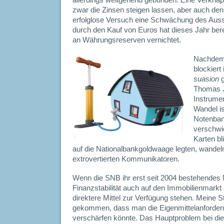
allerdings weitgehend gebunden. Eine Verkn
zwar die Zinsen steigen lassen, aber auch de
erfolglose Versuch eine Schwächung des Aus
durch den Kauf von Euros hat dieses Jahr bere
an Währungsreserven vernichtet.
Nachdem 
blockiert 
suasion
g
Thomas J
Instrume
Wandel i
Notenban
verschwie
Karten bl
auf die Nationalbankgoldwaage legten, wandeln 
extrovertierten Kommunikatoren.
Wenn die SNB ihr erst seit 2004 bestehendes
Finanzstabilität auch auf den Immobilienmarkt 
direktere Mittel zur Verfügung stehen. Meine S
gekommen, dass man die Eigenmittelanforder
verschärfen könnte. Das Hauptproblem bei die