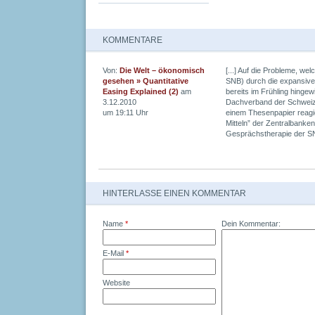
KOMMENTARE
Von:
Die Welt – ökonomisch
[...] Auf die Probleme, w
gesehen » Quantitative
SNB) durch die expansive 
Easing Explained (2)
am
bereits im Frühling hingew
3.12.2010
Dachverband der Schweize
um 19:11 Uhr
einem Thesenpapier reagie
Mitteln” der Zentralbanke
Gesprächstherapie der SNB 
HINTERLASSE EINEN KOMMENTAR
Name
*
Dein Kommentar:
E-Mail
*
Website