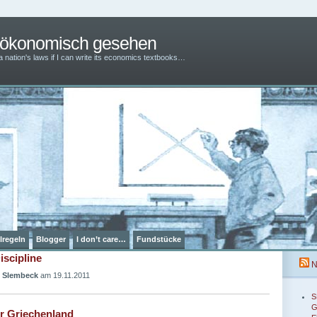
– ökonomisch gesehen
 a nation's laws if I can write its economics textbooks…
lregeln
Blogger
I don’t care…
Fundstücke
iscipline
N
 Slembeck
am 19.11.2011
S
G
ür Griechenland