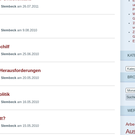
E
u
 Slembeck
am 26.07.2011
P
W
G
1
v
 Slembeck
am 9.08.2010
Z
G
E
chilf
 Slembeck
am 25.06.2010
KAT
 Herausforderungen
BR
 Slembeck
am 20.05.2010
litik
 Slembeck
am 16.05.2010
WER
tt?
Arbe
 Slembeck
am 15.05.2010
Aus