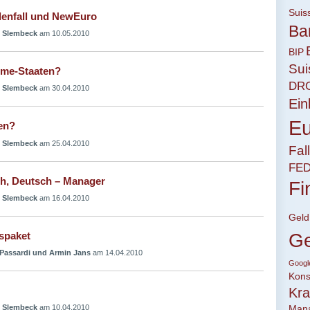
Suis
denfall und NewEuro
Ba
 Slembeck
am 10.05.2010
BIP
Sui
ime-Staaten?
DR
 Slembeck
am 30.04.2010
Ei
Eu
en?
 Slembeck
am 25.04.2010
Fal
FE
h, Deutsch – Manager
Fi
 Slembeck
am 16.04.2010
Geld
Ge
spaket
Passardi und Armin Jans
am 14.04.2010
Googl
Kon
Kra
Man
 Slembeck
am 10.04.2010