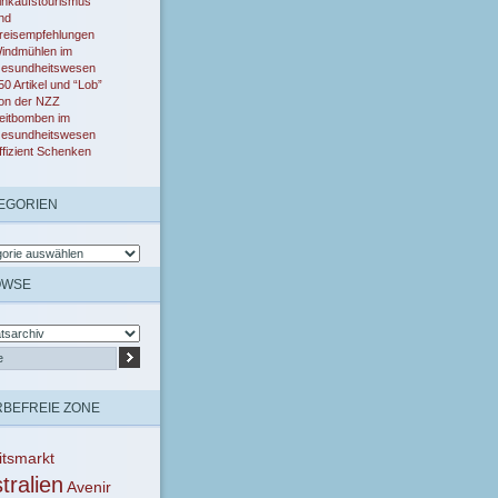
inkaufstourismus
nd
reisempfehlungen
indmühlen im
esundheitswesen
50 Artikel und “Lob”
on der NZZ
eitbomben im
esundheitswesen
ffizient Schenken
EGORIEN
OWSE
BEFREIE ZONE
itsmarkt
tralien
Avenir