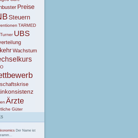
Preise
hbuster
NB
Steuern
entionen
TARMED
UBS
 Turner
erteilung
kehr
Wachstum
chselkurs
KO
ttbewerb
schaftskrise
tinkonsistenz
Ärzte
ken
tliche Güter
KS
akonomics
Der Name ist
gramm…