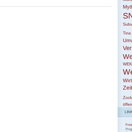
Myt
S
Subv
Tina
Umv
Ver
We
WE
We
Wirt
Zei
Zoc
öffen
LIN
Fre
Pro