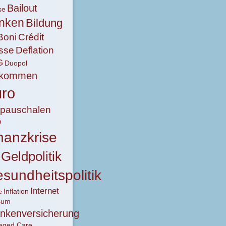
Bailout
se
nken
Bildung
Boni
Crédit
sse
Deflation
G
Duopol
nkommen
ro
lpauschalen
D
nanzkrise
Geldpolitik
sundheitspolitik
Internet
Inflation
e
sum
nkenversicherung
aged Care