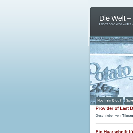
Die Welt 
I don't care who writes
Noch ein Blog?
Spie
Provider of Last D
Geschrieben von:
Tilman
Ein Haarschnitt f