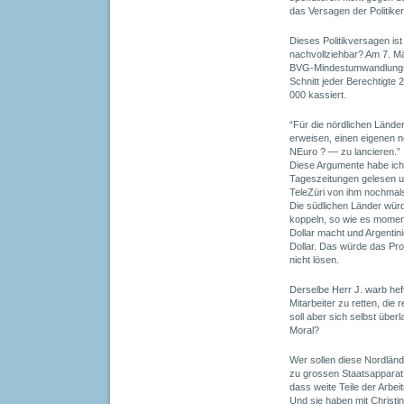
das Versagen der Politiker
Dieses Politikversagen is
nachvollziehbar? Am 7. M
BVG-Mindestumwandlungss
Schnitt jeder Berechtigte
000 kassiert.
“Für die nördlichen Länder
erweisen, einen eigenen
NEuro ? — zu lancieren.”
Diese Argumente habe ich
Tageszeitungen gelesen 
TeleZüri von ihm nochmal
Die südlichen Länder wür
koppeln, so wie es mome
Dollar macht und Argentin
Dollar. Das würde das Pr
nicht lösen.
Derselbe Herr J. warb hefti
Mitarbeiter zu retten, die
soll aber sich selbst über
Moral?
Wer sollen diese Nordländ
zu grossen Staatsapparat
dass weite Teile der Arbe
Und sie haben mit Christin