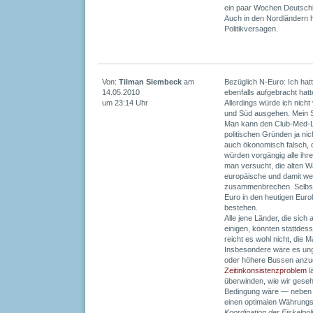
ein paar Wochen Deutschl
Auch in den Nordländern h
Politikversagen.
Von:
Tilman Slembeck
am
Bezüglich N-Euro: Ich hat
14.05.2010
ebenfalls aufgebracht hatt
um 23:14 Uhr
Allerdings würde ich nicht
und Süd ausgehen. Mein S
Man kann den Club-Med-L
politischen Gründen ja n
auch ökonomisch falsch, 
würden vorgängig alle ih
man versucht, die alten 
europäische und damit w
zusammenbrechen. Selbst 
Euro in den heutigen Euro
bestehen.
Alle jene Länder, die sich 
einigen, könnten stattdes
reicht es wohl nicht, die M
Insbesondere wäre es ung
oder höhere Bussen anzu
Zeitinkonsistenzproblem
l
überwinden, wie wir gese
Bedingung wäre — neben e
einen optimalen Währung
Koordination der Fiskalpol