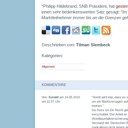
*Philipp Hildebrand, SNB Präsident, hat
gester
einen sehr bedenkenswerten Satz gesagt: “
Im
Marktteilnehmer immer bis an die Grenzen geh
Geschrieben von:
Tilman Slembeck
Kategorien:
Allgemein
KOMMENTARE
Von:
Gerald
am 14.05.2010
“Somit wird klar, dass es 
um 11:57 Uhr
um ein Marktversagen auf
meinen.”
Da muss ich Dir Recht geb
verschuldet. Der Anteil an
(Kreditausfallversicherun
Vorstand der Deutschen B
spekulieren nicht gegen d