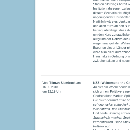
Staaten allerdings bereit 
Institution absegnen zu las
diesem Szenario die Mögli
ungenügender Haushaltsdis
Natürlich wäre es denkbar
den alten Euro an den N-E
bedingt allerdings, dass d
um den Kurs zu stabilisie
aufgrund der Defizite der
wegen mangelnder Währu
Exporten dieser Länder n
wäre also nicht durchzuha
Haushalte in Ordnung bri
zwischen altem und neuem
Von:
Tilman Slembeck
am
NZZ: Welcome to the Cl
16.05.2010
An diesem Wochenende ha
um 12:19 Uhr
sich um ein Politikversage
Chefredaktor Markus Spill
Die Griechenland-Krise h
schonungslos aufgedeckt.
Wachstums- und Stabilität
Und heute Sonntag schreibt
Staatschefs machen Speku
verantwortlich. Doch Spe
Politiker auf.