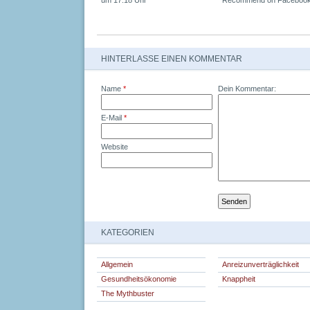
um 17:18 Uhr
Recommend on Facebook sh
HINTERLASSE EINEN KOMMENTAR
Name
*
Dein Kommentar:
E-Mail
*
Website
KATEGORIEN
Allgemein
Anreizunverträglichkeit
Gesundheitsökonomie
Knappheit
The Mythbuster