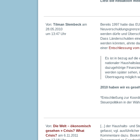
Liest die Redaktion me
Von:
Tilman Slembeck
am
Bereits 1997 hatte das EU
28.05.2010
Neuverschuldungsgrenze v
um 13:47 Uhr
werden dürfe und Übersc
Dass Länderschulden ein
werden könnten, ahnte da
einer
Entschliessung vom
Es ist in bezug auf di
nationaler Haushaltsla
dazugehörige Finanzier
werden später sehen, i
Übertragung möglich w
2010 haben wir es ges
*Entschließung zur Koordi
Steuerpolitiken in der Wä
Von:
Die Welt – ökonomisch
[...] der Haushalts- und S
gesehen » Crisis? What
gefasst; vgl. ausführliche
Crisis?
am 6.11.2011
Kommentare dazu. Bookmar