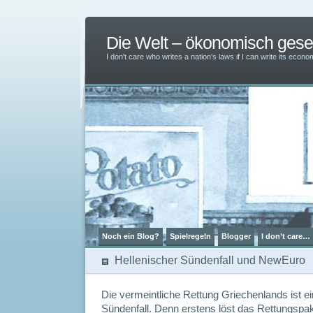
Die Welt – ökonomisch ges
I don't care who writes a nation's laws if I can write its ec
Noch ein Blog?
Spielregeln
Blogger
I don’t care…
Hellenischer Sündenfall und NewEuro
Die vermeintliche Rettung Griechenlands ist ein
Sündenfall. Denn erstens löst das Rettungspa