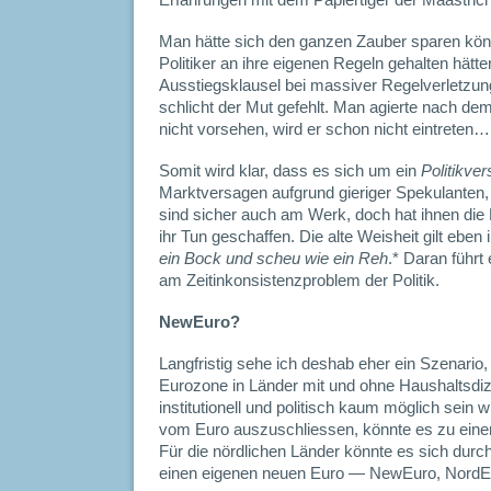
Erfahrungen mit dem Papiertiger der Maastrich
Man hätte sich den ganzen Zauber sparen kön
Politiker an ihre eigenen Regeln gehalten hätte
Ausstiegsklausel bei massiver Regelverletzun
schlicht der Mut gefehlt. Man agierte nach de
nicht vorsehen, wird er schon nicht eintreten…
Somit wird klar, dass es sich um ein
Politikve
Marktversagen aufgrund gieriger Spekulanten
sind sicher auch am Werk, doch hat ihnen die Po
ihr Tun geschaffen. Die alte Weisheit gilt ebe
ein Bock und scheu wie ein Reh
.* Daran führt
am Zeitinkonsistenzproblem der Politik.
NewEuro?
Langfristig sehe ich deshab eher ein Szenario,
Eurozone in Länder mit und ohne Haushaltsdizipl
institutionell und politisch kaum möglich sein w
vom Euro auszuschliessen, könnte es zu eine
Für die nördlichen Länder könnte es sich durch
einen eigenen neuen Euro — NewEuro, NordEu